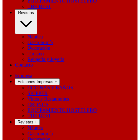
EQUIPAMIENTO HOSTELERO
THE BEST
Revistas
Náutica
Gastronomía
Decoración
Turismo
Relojería y Joyería
Contacto
Empresa
Ediciones Impresas
+
COCINAS Y BAÑOS
SKIPPER
Vinos y Restaurantes
CRONOS
EQUIPAMIENTO HOSTELERO
THE BEST
Revistas
+
Náutica
Gastronomía
Decoración