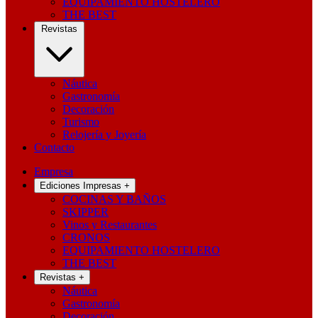
EQUIPAMIENTO HOSTELERO
THE BEST
Revistas
Náutica
Gastronomía
Decoración
Turismo
Relojería y Joyería
Contacto
Empresa
Ediciones Impresas
+
COCINAS Y BAÑOS
SKIPPER
Vinos y Restaurantes
CRONOS
EQUIPAMIENTO HOSTELERO
THE BEST
Revistas
+
Náutica
Gastronomía
Decoración