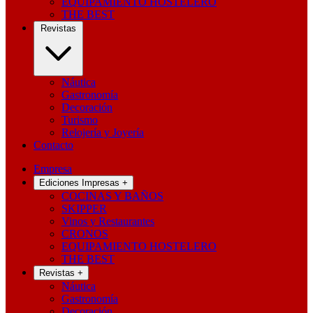
EQUIPAMIENTO HOSTELERO
THE BEST
Revistas
Náutica
Gastronomía
Decoración
Turismo
Relojería y Joyería
Contacto
Empresa
Ediciones Impresas
+
COCINAS Y BAÑOS
SKIPPER
Vinos y Restaurantes
CRONOS
EQUIPAMIENTO HOSTELERO
THE BEST
Revistas
+
Náutica
Gastronomía
Decoración