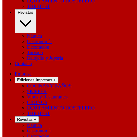
EQUIPAMIENTO HOSTELERO
THE BEST
Revistas
Náutica
Gastronomía
Decoración
Turismo
Relojería y Joyería
Contacto
Empresa
Ediciones Impresas
+
COCINAS Y BAÑOS
SKIPPER
Vinos y Restaurantes
CRONOS
EQUIPAMIENTO HOSTELERO
THE BEST
Revistas
+
Náutica
Gastronomía
Decoración