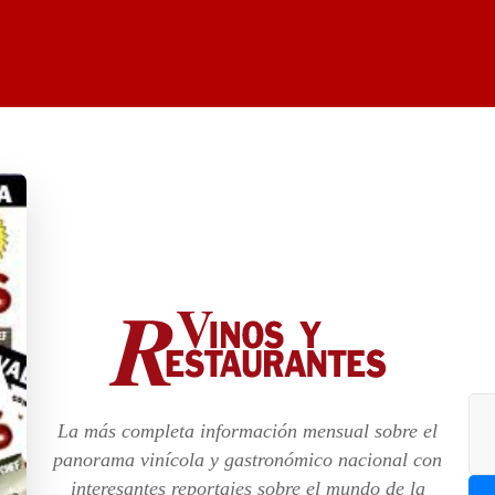
La más completa información mensual sobre el
panorama vinícola y gastronómico nacional con
interesantes reportajes sobre el mundo de la