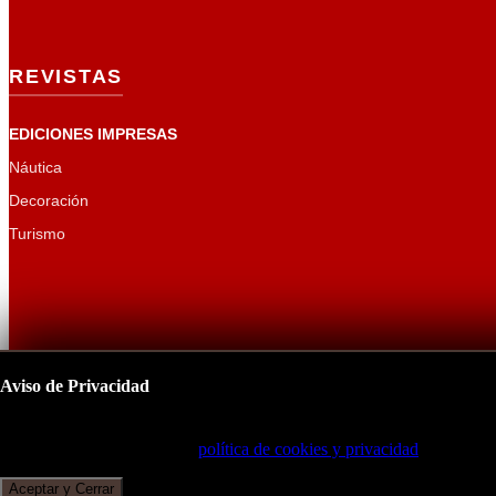
REVISTAS
EDICIONES IMPRESAS
Náutica
Decoración
Turismo
Aviso de Privacidad
Este sitio utiliza cookies para mejorar su experiencia de navegación.
Copyright 2026
CUR
Al continuar, acepta nuestra
política de cookies y privacidad
.
Aceptar y Cerrar