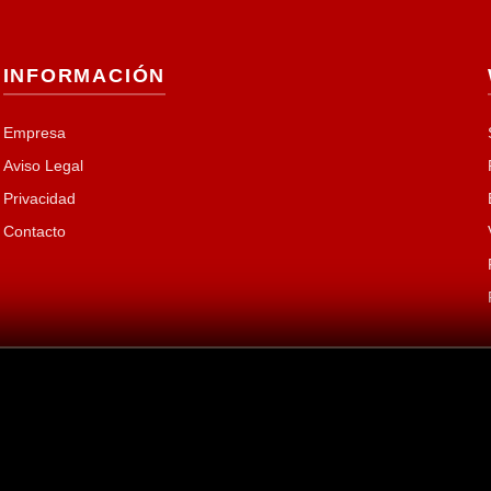
INFORMACIÓN
Empresa
Aviso Legal
Privacidad
Contacto
T EDICIONES, S.A.
| Presidente y Fundador:
Enrique Curt Gomez
| Edito