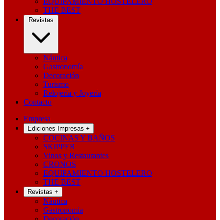
EQUIPAMIENTO HOSTELERO
THE BEST
Revistas
Náutica
Gastronomía
Decoración
Turismo
Relojería y Joyería
Contacto
Empresa
Ediciones Impresas
+
COCINAS Y BAÑOS
SKIPPER
Vinos y Restaurantes
CRONOS
EQUIPAMIENTO HOSTELERO
THE BEST
Revistas
+
Náutica
Gastronomía
Decoración