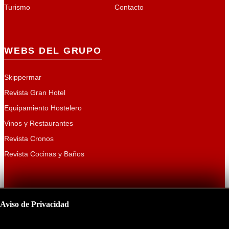
Turismo
Contacto
WEBS DEL GRUPO
Skippermar
Revista Gran Hotel
Equipamiento Hostelero
Vinos y Restaurantes
Revista Cronos
Revista Cocinas y Baños
Aviso de Privacidad
Copyright 2026
CURT EDICIONES, S.A.
| Presidente y Fundador:
Este sitio utiliza cookies para mejorar su experiencia de navegación.