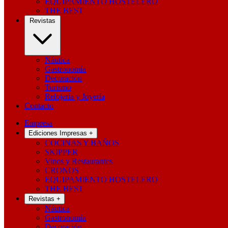
EQUIPAMIENTO HOSTELERO
THE BEST
Revistas
Náutica
Gastronomía
Decoración
Turismo
Relojería y Joyería
Contacto
Empresa
Ediciones Impresas
+
COCINAS Y BAÑOS
SKIPPER
Vinos y Restaurantes
CRONOS
EQUIPAMIENTO HOSTELERO
THE BEST
Revistas
+
Náutica
Gastronomía
Decoración