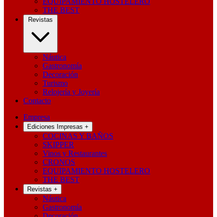
EQUIPAMIENTO HOSTELERO
THE BEST
Revistas
Náutica
Gastronomía
Decoración
Turismo
Relojería y Joyería
Contacto
Empresa
Ediciones Impresas
+
COCINAS Y BAÑOS
SKIPPER
Vinos y Restaurantes
CRONOS
EQUIPAMIENTO HOSTELERO
THE BEST
Revistas
+
Náutica
Gastronomía
Decoración