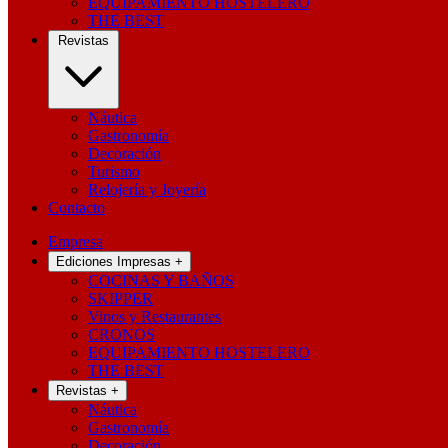
EQUIPAMIENTO HOSTELERO
THE BEST
Revistas
Náutica
Gastronomía
Decoración
Turismo
Relojería y Joyería
Contacto
Empresa
Ediciones Impresas
+
COCINAS Y BAÑOS
SKIPPER
Vinos y Restaurantes
CRONOS
EQUIPAMIENTO HOSTELERO
THE BEST
Revistas
+
Náutica
Gastronomía
Decoración