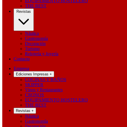
EQUIPAMIENTO HOSTELERO
THE BEST
Revistas
Náutica
Gastronomía
Decoración
Turismo
Relojería y Joyería
Contacto
Empresa
Ediciones Impresas
+
COCINAS Y BAÑOS
SKIPPER
Vinos y Restaurantes
CRONOS
EQUIPAMIENTO HOSTELERO
THE BEST
Revistas
+
Náutica
Gastronomía
Decoración