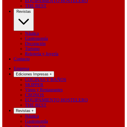
EQUIPAMIENTO HOSTELERO
THE BEST
Revistas
Náutica
Gastronomía
Decoración
Turismo
Relojería y Joyería
Contacto
Empresa
Ediciones Impresas
+
COCINAS Y BAÑOS
SKIPPER
Vinos y Restaurantes
CRONOS
EQUIPAMIENTO HOSTELERO
THE BEST
Revistas
+
Náutica
Gastronomía
Decoración