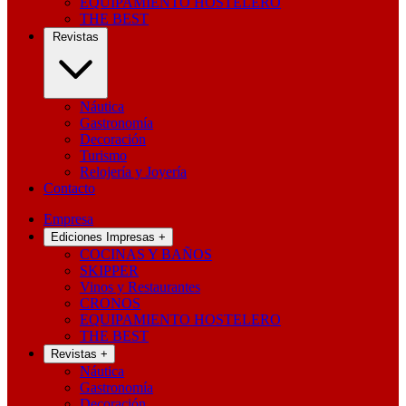
EQUIPAMIENTO HOSTELERO
THE BEST
Revistas
Náutica
Gastronomía
Decoración
Turismo
Relojería y Joyería
Contacto
Empresa
Ediciones Impresas
+
COCINAS Y BAÑOS
SKIPPER
Vinos y Restaurantes
CRONOS
EQUIPAMIENTO HOSTELERO
THE BEST
Revistas
+
Náutica
Gastronomía
Decoración