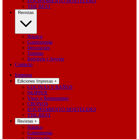
EQUIPAMIENTO HOSTELERO
THE BEST
Revistas
Náutica
Gastronomía
Decoración
Turismo
Relojería y Joyería
Contacto
Empresa
Ediciones Impresas
+
COCINAS Y BAÑOS
SKIPPER
Vinos y Restaurantes
CRONOS
EQUIPAMIENTO HOSTELERO
THE BEST
Revistas
+
Náutica
Gastronomía
Decoración