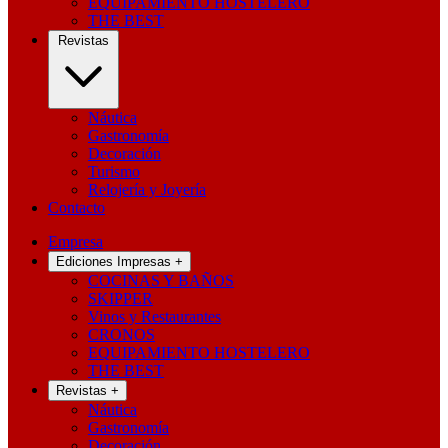
EQUIPAMIENTO HOSTELERO
THE BEST
Revistas
Náutica
Gastronomía
Decoración
Turismo
Relojería y Joyería
Contacto
Empresa
Ediciones Impresas
+
COCINAS Y BAÑOS
SKIPPER
Vinos y Restaurantes
CRONOS
EQUIPAMIENTO HOSTELERO
THE BEST
Revistas
+
Náutica
Gastronomía
Decoración