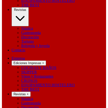
EQUIPAMIENTO HOSTELERO
THE BEST
Revistas
Náutica
Gastronomía
Decoración
Turismo
Relojería y Joyería
Contacto
Empresa
Ediciones Impresas
+
COCINAS Y BAÑOS
SKIPPER
Vinos y Restaurantes
CRONOS
EQUIPAMIENTO HOSTELERO
THE BEST
Revistas
+
Náutica
Gastronomía
Decoración