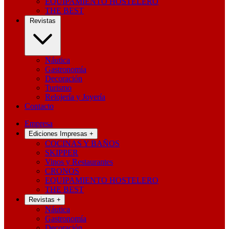
EQUIPAMIENTO HOSTELERO
THE BEST
Revistas
Náutica
Gastronomía
Decoración
Turismo
Relojería y Joyería
Contacto
Empresa
Ediciones Impresas
+
COCINAS Y BAÑOS
SKIPPER
Vinos y Restaurantes
CRONOS
EQUIPAMIENTO HOSTELERO
THE BEST
Revistas
+
Náutica
Gastronomía
Decoración