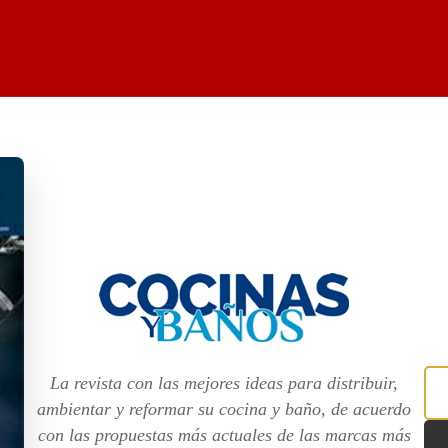
La revista con las mejores ideas para distribuir,
ambientar y reformar su cocina y baño, de acuerdo
con las propuestas más actuales de las marcas más