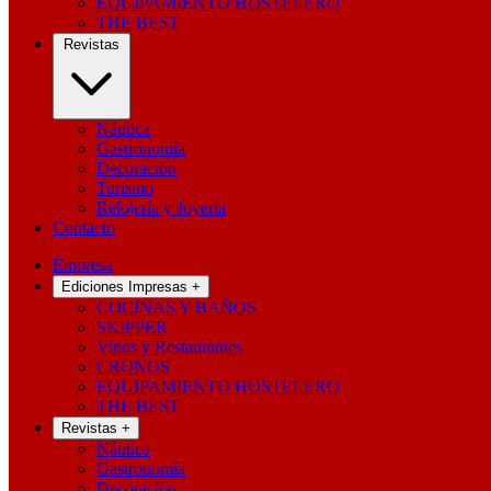
EQUIPAMIENTO HOSTELERO
THE BEST
Revistas
Náutica
Gastronomía
Decoración
Turismo
Relojería y Joyería
Contacto
Empresa
Ediciones Impresas
+
COCINAS Y BAÑOS
SKIPPER
Vinos y Restaurantes
CRONOS
EQUIPAMIENTO HOSTELERO
THE BEST
Revistas
+
Náutica
Gastronomía
Decoración