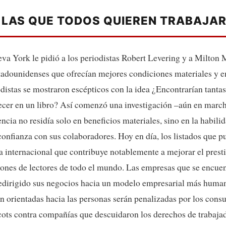
 LAS QUE TODOS QUIEREN TRABAJA
va York le pidió a los periodistas Robert Levering y a Milton
stadounidenses que ofrecían mejores condiciones materiales y 
stas se mostraron escépticos con la idea ¿Encontrarían tanta
ecer en un libro? Así comenzó una investigación –aún en marcha
ncia no residía solo en beneficios materiales, sino en la habili
onfianza con sus colaboradores. Hoy en día, los listados que p
a internacional que contribuye notablemente a mejorar el prest
ones de lectores de todo el mundo. Las empresas que se encuent
 redirigido sus negocios hacia un modelo empresarial más human
én orientadas hacia las personas serán penalizadas por los con
ocots contra compañías que descuidaron los derechos de trabaj