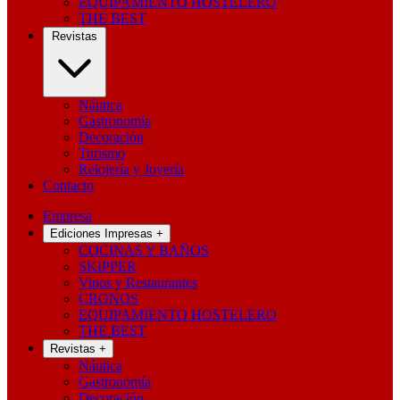
EQUIPAMIENTO HOSTELERO
THE BEST
Revistas
Náutica
Gastronomía
Decoración
Turismo
Relojería y Joyería
Contacto
Empresa
Ediciones Impresas
+
COCINAS Y BAÑOS
SKIPPER
Vinos y Restaurantes
CRONOS
EQUIPAMIENTO HOSTELERO
THE BEST
Revistas
+
Náutica
Gastronomía
Decoración