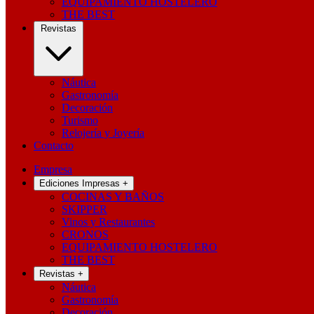
EQUIPAMIENTO HOSTELERO
THE BEST
Revistas
Náutica
Gastronomía
Decoración
Turismo
Relojería y Joyería
Contacto
Empresa
Ediciones Impresas
+
COCINAS Y BAÑOS
SKIPPER
Vinos y Restaurantes
CRONOS
EQUIPAMIENTO HOSTELERO
THE BEST
Revistas
+
Náutica
Gastronomía
Decoración