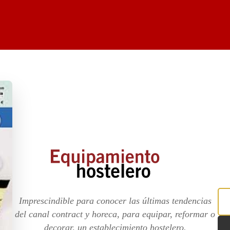
Imprescindible para conocer las últimas tendencias
del canal contract y horeca, para equipar, reformar o
decorar, un establecimiento hostelero.