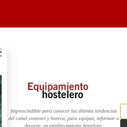
Imprescindible para conocer las últimas tendencias
del canal contract y horeca, para equipar, reformar o
decorar, un establecimiento hostelero.