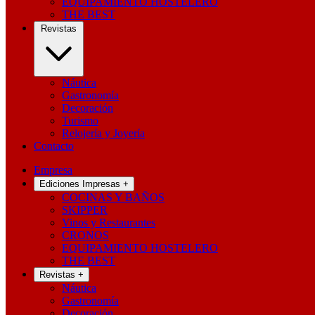
EQUIPAMIENTO HOSTELERO
THE BEST
Revistas
Náutica
Gastronomía
Decoración
Turismo
Relojería y Joyería
Contacto
Empresa
Ediciones Impresas
+
COCINAS Y BAÑOS
SKIPPER
Vinos y Restaurantes
CRONOS
EQUIPAMIENTO HOSTELERO
THE BEST
Revistas
+
Náutica
Gastronomía
Decoración