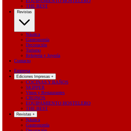
EQUIPAMIENTO HOSTELERO
THE BEST
Revistas
Náutica
Gastronomía
Decoración
Turismo
Relojería y Joyería
Contacto
Empresa
Ediciones Impresas
+
COCINAS Y BAÑOS
SKIPPER
Vinos y Restaurantes
CRONOS
EQUIPAMIENTO HOSTELERO
THE BEST
Revistas
+
Náutica
Gastronomía
Decoración