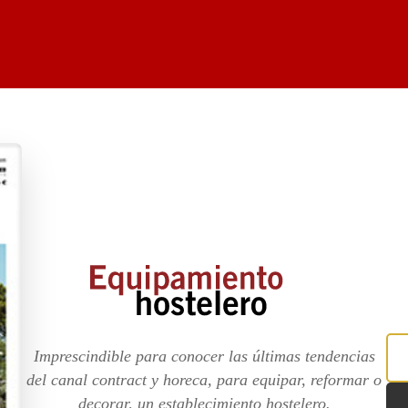
Imprescindible para conocer las últimas tendencias
del canal contract y horeca, para equipar, reformar o
decorar, un establecimiento hostelero.