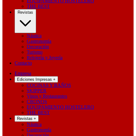
EQUIPAMIENTO HOSTELERO
THE BEST
Revistas
Náutica
Gastronomía
Decoración
Turismo
Relojería y Joyería
Contacto
Empresa
Ediciones Impresas
+
COCINAS Y BAÑOS
SKIPPER
Vinos y Restaurantes
CRONOS
EQUIPAMIENTO HOSTELERO
THE BEST
Revistas
+
Náutica
Gastronomía
Decoración