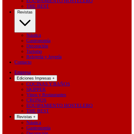
EQUIPAMIENTO HOSTELERO
THE BEST
Revistas
Náutica
Gastronomía
Decoración
Turismo
Relojería y Joyería
Contacto
Empresa
Ediciones Impresas
+
COCINAS Y BAÑOS
SKIPPER
Vinos y Restaurantes
CRONOS
EQUIPAMIENTO HOSTELERO
THE BEST
Revistas
+
Náutica
Gastronomía
Decoración