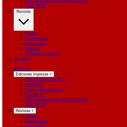
EQUIPAMIENTO HOSTELERO
THE BEST
Revistas
Náutica
Gastronomía
Decoración
Turismo
Relojería y Joyería
Contacto
Empresa
Ediciones Impresas
+
COCINAS Y BAÑOS
SKIPPER
Vinos y Restaurantes
CRONOS
EQUIPAMIENTO HOSTELERO
THE BEST
Revistas
+
Náutica
Gastronomía
Decoración