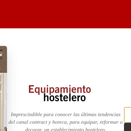
Imprescindible para conocer las últimas tendencias
del canal contract y horeca, para equipar, reformar o
decorar, un establecimiento hostelero.