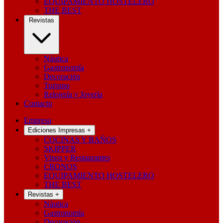
EQUIPAMIENTO HOSTELERO
THE BEST
Revistas
Náutica
Gastronomía
Decoración
Turismo
Relojería y Joyería
Contacto
Empresa
Ediciones Impresas
+
COCINAS Y BAÑOS
SKIPPER
Vinos y Restaurantes
CRONOS
EQUIPAMIENTO HOSTELERO
THE BEST
Revistas
+
Náutica
Gastronomía
Decoración