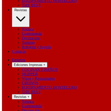
EQUIPAMIENTO HOSTELERO
THE BEST
Revistas
Náutica
Gastronomía
Decoración
Turismo
Relojería y Joyería
Contacto
Empresa
Ediciones Impresas
+
COCINAS Y BAÑOS
SKIPPER
Vinos y Restaurantes
CRONOS
EQUIPAMIENTO HOSTELERO
THE BEST
Revistas
+
Náutica
Gastronomía
Decoración