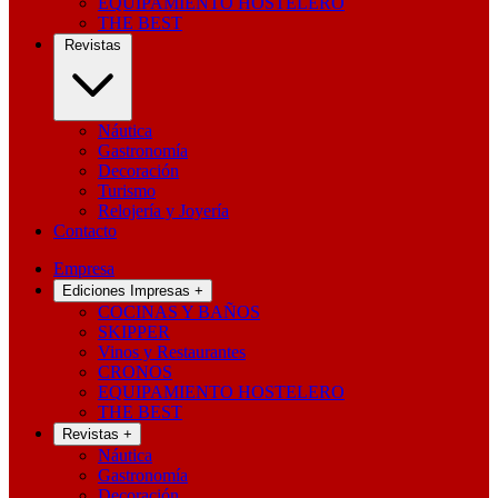
EQUIPAMIENTO HOSTELERO
THE BEST
Revistas
Náutica
Gastronomía
Decoración
Turismo
Relojería y Joyería
Contacto
Empresa
Ediciones Impresas
+
COCINAS Y BAÑOS
SKIPPER
Vinos y Restaurantes
CRONOS
EQUIPAMIENTO HOSTELERO
THE BEST
Revistas
+
Náutica
Gastronomía
Decoración