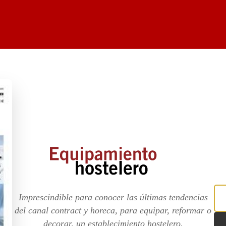
Imprescindible para conocer las últimas tendencias
del canal contract y horeca, para equipar, reformar o
decorar, un establecimiento hostelero.