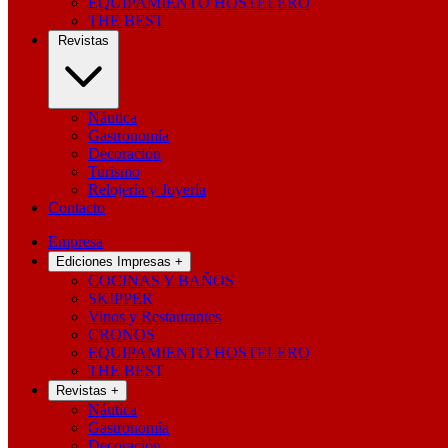
EQUIPAMIENTO HOSTELERO
THE BEST
Revistas
Náutica
Gastronomía
Decoración
Turismo
Relojería y Joyería
Contacto
Empresa
Ediciones Impresas
+
COCINAS Y BAÑOS
SKIPPER
Vinos y Restaurantes
CRONOS
EQUIPAMIENTO HOSTELERO
THE BEST
Revistas
+
Náutica
Gastronomía
Decoración