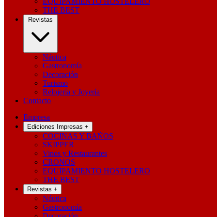
EQUIPAMIENTO HOSTELERO
THE BEST
Revistas
Náutica
Gastronomía
Decoración
Turismo
Relojería y Joyería
Contacto
Empresa
Ediciones Impresas
+
COCINAS Y BAÑOS
SKIPPER
Vinos y Restaurantes
CRONOS
EQUIPAMIENTO HOSTELERO
THE BEST
Revistas
+
Náutica
Gastronomía
Decoración