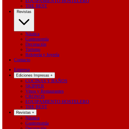
EQUIPAMIENTO HOSTELERO
THE BEST
Revistas
Náutica
Gastronomía
Decoración
Turismo
Relojería y Joyería
Contacto
Empresa
Ediciones Impresas
+
COCINAS Y BAÑOS
SKIPPER
Vinos y Restaurantes
CRONOS
EQUIPAMIENTO HOSTELERO
THE BEST
Revistas
+
Náutica
Gastronomía
Decoración