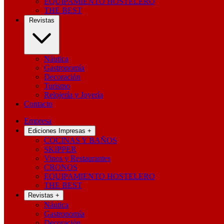
EQUIPAMIENTO HOSTELERO
THE BEST
Revistas
Náutica
Gastronomía
Decoración
Turismo
Relojería y Joyería
Contacto
Empresa
Ediciones Impresas
+
COCINAS Y BAÑOS
SKIPPER
Vinos y Restaurantes
CRONOS
EQUIPAMIENTO HOSTELERO
THE BEST
Revistas
+
Náutica
Gastronomía
Decoración