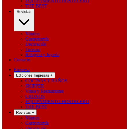
EQUIPAMIENTO HOSTELERO
THE BEST
Revistas
Náutica
Gastronomía
Decoración
Turismo
Relojería y Joyería
Contacto
Empresa
Ediciones Impresas
+
COCINAS Y BAÑOS
SKIPPER
Vinos y Restaurantes
CRONOS
EQUIPAMIENTO HOSTELERO
THE BEST
Revistas
+
Náutica
Gastronomía
Decoración