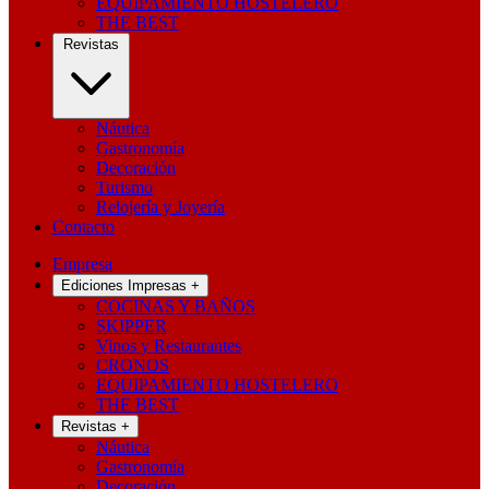
EQUIPAMIENTO HOSTELERO
THE BEST
Revistas
Náutica
Gastronomía
Decoración
Turismo
Relojería y Joyería
Contacto
Empresa
Ediciones Impresas
+
COCINAS Y BAÑOS
SKIPPER
Vinos y Restaurantes
CRONOS
EQUIPAMIENTO HOSTELERO
THE BEST
Revistas
+
Náutica
Gastronomía
Decoración