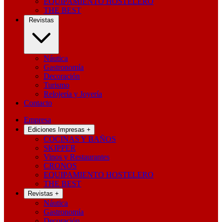
EQUIPAMIENTO HOSTELERO
THE BEST
Revistas
Náutica
Gastronomía
Decoración
Turismo
Relojería y Joyería
Contacto
Empresa
Ediciones Impresas
+
COCINAS Y BAÑOS
SKIPPER
Vinos y Restaurantes
CRONOS
EQUIPAMIENTO HOSTELERO
THE BEST
Revistas
+
Náutica
Gastronomía
Decoración