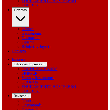
EQUIPAMIENTO HOSTELERO
THE BEST
Revistas
Náutica
Gastronomía
Decoración
Turismo
Relojería y Joyería
Contacto
Empresa
Ediciones Impresas
+
COCINAS Y BAÑOS
SKIPPER
Vinos y Restaurantes
CRONOS
EQUIPAMIENTO HOSTELERO
THE BEST
Revistas
+
Náutica
Gastronomía
Decoración