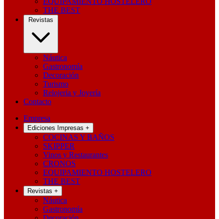
EQUIPAMIENTO HOSTELERO
THE BEST
Revistas
Náutica
Gastronomía
Decoración
Turismo
Relojería y Joyería
Contacto
Empresa
Ediciones Impresas
+
COCINAS Y BAÑOS
SKIPPER
Vinos y Restaurantes
CRONOS
EQUIPAMIENTO HOSTELERO
THE BEST
Revistas
+
Náutica
Gastronomía
Decoración