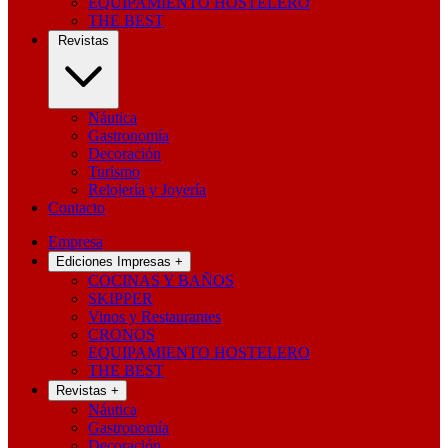
EQUIPAMIENTO HOSTELERO
THE BEST
Revistas
Náutica
Gastronomía
Decoración
Turismo
Relojería y Joyería
Contacto
Empresa
Ediciones Impresas
+
COCINAS Y BAÑOS
SKIPPER
Vinos y Restaurantes
CRONOS
EQUIPAMIENTO HOSTELERO
THE BEST
Revistas
+
Náutica
Gastronomía
Decoración