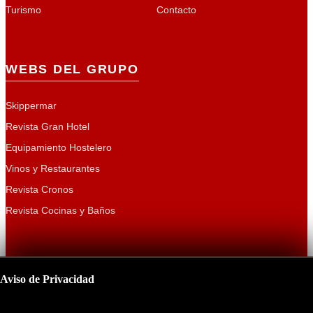
Turismo
Contacto
WEBS DEL GRUPO
Skippermar
Revista Gran Hotel
Equipamiento Hostelero
Vinos y Restaurantes
Revista Cronos
Revista Cocinas y Baños
Aviso de Privacidad
Copyright 2026
CURT EDICIONES, S.A.
| Presidente y Fundador:
Este sitio utiliza cookies para mejorar su experiencia de navegación.