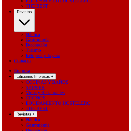
EQUIPAMIENTO HOSTELERO
THE BEST
Revistas
Náutica
Gastronomía
Decoración
Turismo
Relojería y Joyería
Contacto
Empresa
Ediciones Impresas
+
COCINAS Y BAÑOS
SKIPPER
Vinos y Restaurantes
CRONOS
EQUIPAMIENTO HOSTELERO
THE BEST
Revistas
+
Náutica
Gastronomía
Decoración