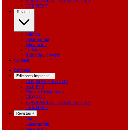
EQUIPAMIENTO HOSTELERO
THE BEST
Revistas
Náutica
Gastronomía
Decoración
Turismo
Relojería y Joyería
Contacto
Empresa
Ediciones Impresas
+
COCINAS Y BAÑOS
SKIPPER
Vinos y Restaurantes
CRONOS
EQUIPAMIENTO HOSTELERO
THE BEST
Revistas
+
Náutica
Gastronomía
Decoración