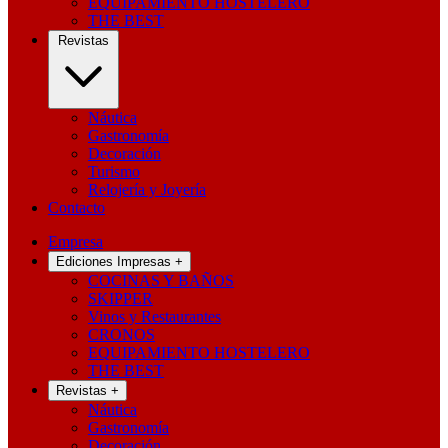
EQUIPAMIENTO HOSTELERO
THE BEST
Revistas
Náutica
Gastronomía
Decoración
Turismo
Relojería y Joyería
Contacto
Empresa
Ediciones Impresas
+
COCINAS Y BAÑOS
SKIPPER
Vinos y Restaurantes
CRONOS
EQUIPAMIENTO HOSTELERO
THE BEST
Revistas
+
Náutica
Gastronomía
Decoración