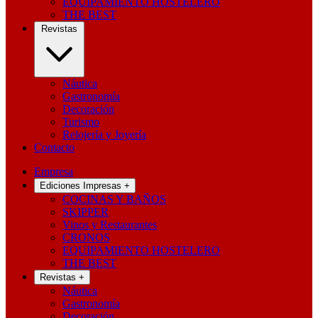
EQUIPAMIENTO HOSTELERO
THE BEST
Revistas
Náutica
Gastronomía
Decoración
Turismo
Relojería y Joyería
Contacto
Empresa
Ediciones Impresas
+
COCINAS Y BAÑOS
SKIPPER
Vinos y Restaurantes
CRONOS
EQUIPAMIENTO HOSTELERO
THE BEST
Revistas
+
Náutica
Gastronomía
Decoración