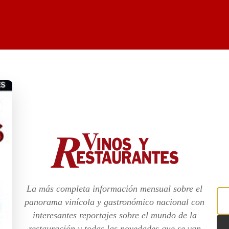
La más completa información mensual sobre el
panorama vinícola y gastronómico nacional con
interesantes reportajes sobre el mundo de la
restauración y todas las novedades que se van