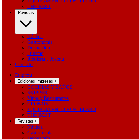
EQUIPAMIENTO HOSTELERO
THE BEST
Revistas
Náutica
Gastronomía
Decoración
Turismo
Relojería y Joyería
Contacto
Empresa
Ediciones Impresas
+
COCINAS Y BAÑOS
SKIPPER
Vinos y Restaurantes
CRONOS
EQUIPAMIENTO HOSTELERO
THE BEST
Revistas
+
Náutica
Gastronomía
Decoración