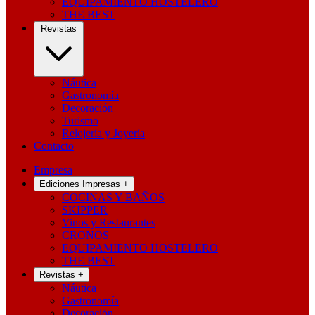
EQUIPAMIENTO HOSTELERO
THE BEST
Revistas
Náutica
Gastronomía
Decoración
Turismo
Relojería y Joyería
Contacto
Empresa
Ediciones Impresas
+
COCINAS Y BAÑOS
SKIPPER
Vinos y Restaurantes
CRONOS
EQUIPAMIENTO HOSTELERO
THE BEST
Revistas
+
Náutica
Gastronomía
Decoración