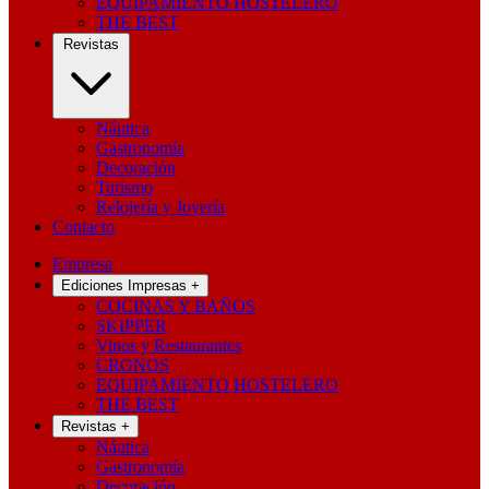
EQUIPAMIENTO HOSTELERO
THE BEST
Revistas
Náutica
Gastronomía
Decoración
Turismo
Relojería y Joyería
Contacto
Empresa
Ediciones Impresas
+
COCINAS Y BAÑOS
SKIPPER
Vinos y Restaurantes
CRONOS
EQUIPAMIENTO HOSTELERO
THE BEST
Revistas
+
Náutica
Gastronomía
Decoración