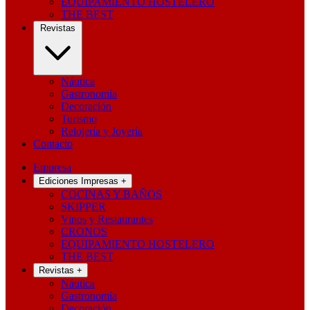
EQUIPAMIENTO HOSTELERO
THE BEST
Revistas
Náutica
Gastronomía
Decoración
Turismo
Relojería y Joyería
Contacto
Empresa
Ediciones Impresas
+
COCINAS Y BAÑOS
SKIPPER
Vinos y Restaurantes
CRONOS
EQUIPAMIENTO HOSTELERO
THE BEST
Revistas
+
Náutica
Gastronomía
Decoración