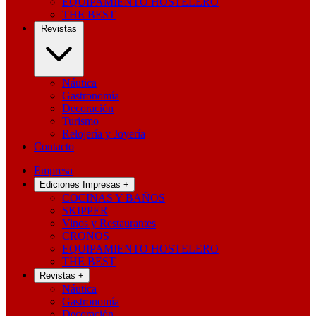
EQUIPAMIENTO HOSTELERO
THE BEST
Revistas
Náutica
Gastronomía
Decoración
Turismo
Relojería y Joyería
Contacto
Empresa
Ediciones Impresas
+
COCINAS Y BAÑOS
SKIPPER
Vinos y Restaurantes
CRONOS
EQUIPAMIENTO HOSTELERO
THE BEST
Revistas
+
Náutica
Gastronomía
Decoración