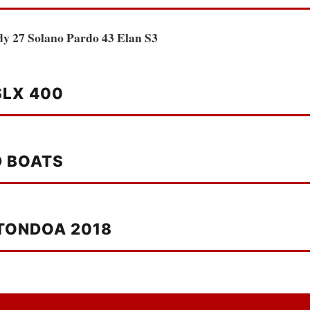
y 27 Solano
Pardo 43
Elan S3
SLX 400
D BOATS
TONDOA 2018