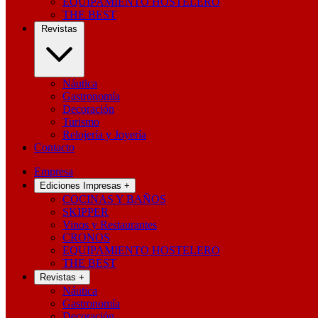
EQUIPAMIENTO HOSTELERO
THE BEST
Revistas
Náutica
Gastronomía
Decoración
Turismo
Relojería y Joyería
Contacto
Empresa
Ediciones Impresas
+
COCINAS Y BAÑOS
SKIPPER
Vinos y Restaurantes
CRONOS
EQUIPAMIENTO HOSTELERO
THE BEST
Revistas
+
Náutica
Gastronomía
Decoración