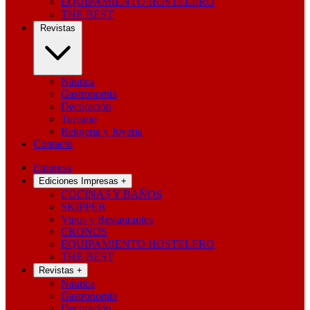
EQUIPAMIENTO HOSTELERO
THE BEST
Revistas
Náutica
Gastronomía
Decoración
Turismo
Relojería y Joyería
Contacto
Empresa
Ediciones Impresas
+
COCINAS Y BAÑOS
SKIPPER
Vinos y Restaurantes
CRONOS
EQUIPAMIENTO HOSTELERO
THE BEST
Revistas
+
Náutica
Gastronomía
Decoración