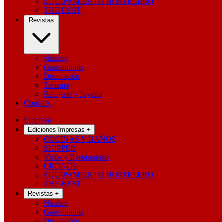
EQUIPAMIENTO HOSTELERO
THE BEST
Revistas
Náutica
Gastronomía
Decoración
Turismo
Relojería y Joyería
Contacto
Empresa
Ediciones Impresas
+
COCINAS Y BAÑOS
SKIPPER
Vinos y Restaurantes
CRONOS
EQUIPAMIENTO HOSTELERO
THE BEST
Revistas
+
Náutica
Gastronomía
Decoración