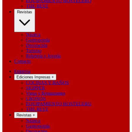
EQUIPAMIENTO HOSTELERO
THE BEST
Revistas
Náutica
Gastronomía
Decoración
Turismo
Relojería y Joyería
Contacto
Empresa
Ediciones Impresas
+
COCINAS Y BAÑOS
SKIPPER
Vinos y Restaurantes
CRONOS
EQUIPAMIENTO HOSTELERO
THE BEST
Revistas
+
Náutica
Gastronomía
Decoración