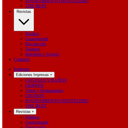
EQUIPAMIENTO HOSTELERO
THE BEST
Revistas
Náutica
Gastronomía
Decoración
Turismo
Relojería y Joyería
Contacto
Empresa
Ediciones Impresas
+
COCINAS Y BAÑOS
SKIPPER
Vinos y Restaurantes
CRONOS
EQUIPAMIENTO HOSTELERO
THE BEST
Revistas
+
Náutica
Gastronomía
Decoración